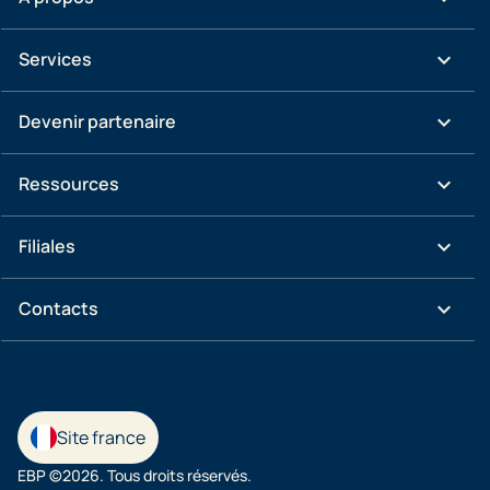
keyboard_arrow_down
Services
keyboard_arrow_down
Devenir partenaire
keyboard_arrow_down
Ressources
keyboard_arrow_down
Filiales
keyboard_arrow_down
Contacts
Site france
EBP ©2026. Tous droits réservés.