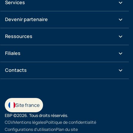
keyboard_arrow_down
Services
keyboard_arrow_down
Devenir partenaire
keyboard_arrow_down
Ressources
keyboard_arrow_down
Filiales
keyboard_arrow_down
Contacts
Site france
EBP ©2026. Tous droits réservés.
CGV
Mentions légales
Politique de confidentialité
Configurations d'utilisation
Plan du site