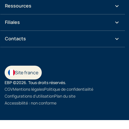
keyboard_arrow_down
Ressources
keyboard_arrow_down
Filiales
keyboard_arrow_down
Contacts
Site france
EBP ©2026. Tous droits réservés.
CGV
Mentions légales
Politique de confidentialité
Configurations d'utilisation
Plan du site
Accessibilité : non conforme