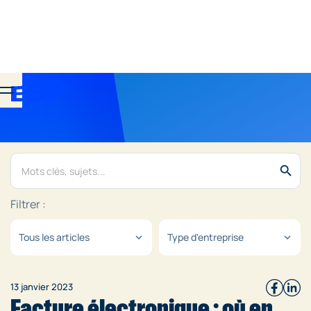
search
Filtrer :
Tous les articles
Type d'entreprise
expand_more
expand_more
13 janvier 2023
Facture électronique : où en