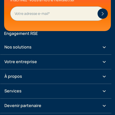
Engagement RSE
keyboard_arrow_down
Nos solutions
keyboard_arrow_down
Votre entreprise
keyboard_arrow_down
À propos
keyboard_arrow_down
Services
keyboard_arrow_down
Devenir partenaire