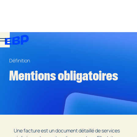
Définition
Mentions obligatoires
Une facture est un document détaillé de services