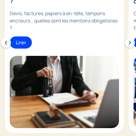
?
Devis, factures, papiers à en-tête, tampons
G
encreurs… quelles sont les mentions obligatoires
m
?
f
Lire