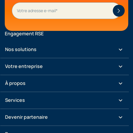
Engagement RSE
keyboard_arrow_down
Nos solutions
keyboard_arrow_down
Votre entreprise
keyboard_arrow_down
À propos
keyboard_arrow_down
Services
keyboard_arrow_down
Devenir partenaire