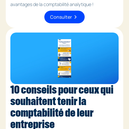
avantages de la comptabilité analytique !
chevron_right
Consulter
10 conseils pour ceux qui
souhaitent tenir la
comptabilité de leur
entreprise