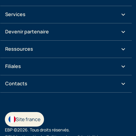
keyboard_arrow_down
Services
keyboard_arrow_down
Devenir partenaire
keyboard_arrow_down
Ressources
keyboard_arrow_down
Filiales
keyboard_arrow_down
Contacts
Site france
EBP ©2026. Tous droits réservés.