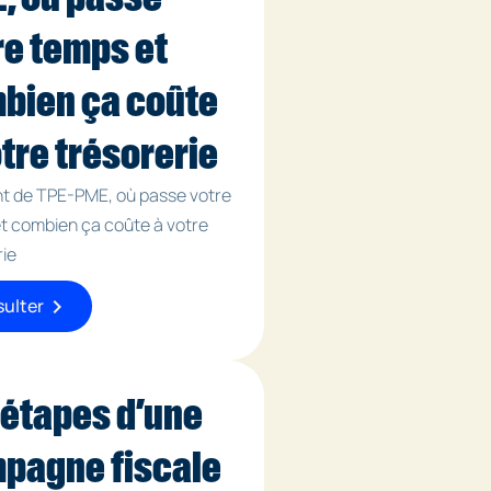
re temps et
bien ça coûte
otre trésorerie
nt de TPE-PME, où passe votre
t combien ça coûte à votre
rie
chevron_right
ulter
 étapes d’une
pagne fiscale