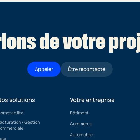
lons de votre proj
Appeler
Être recontacté
Nos solutions
Votre entreprise
omptabilité
Bâtiment
acturation / Gestion
Commerce
ommerciale
Automobile
aie