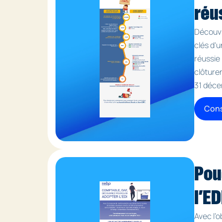
réu
Découvr
clés d'
réussie 
clôture
31 déce
Cons
Pou
l’ED
Avec l’o