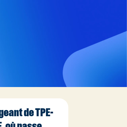
igeant de TPE-
, où passe