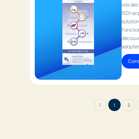
vos décl
l'EDI s
solution
Fonctio
découvr
adopter 
Cons
chevron_left
1
2