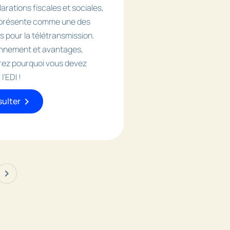
arations fiscales et sociales,
e présente comme une des
s pour la télétransmission.
nnement et avantages,
ez pourquoi vous devez
l’EDI !
chevron_right
ulter
chevron_right