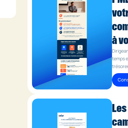
vot
com
à v
Dirigea
temps e
trésore
Cons
Les
cam