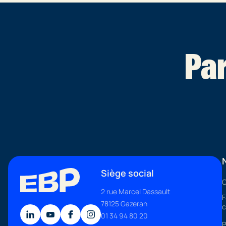
Par
Siège social
C
2 rue Marcel Dassault
F
78125 Gazeran
c
01 34 94 80 20
P