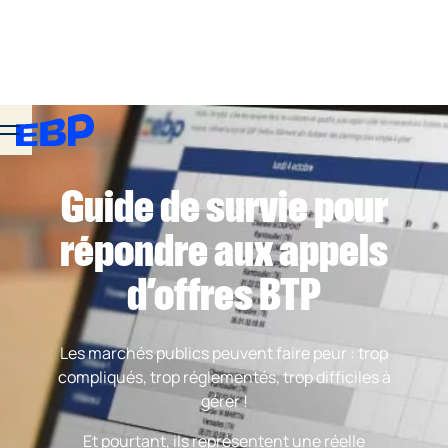
Guide de survie pour
répondre aux appels
d’offres BTP
Les marchés publics peuvent faire peur : trop
compliqués, trop réglementés, trop difficiles à
gérer !
Et pourtant, ils représentent une réelle