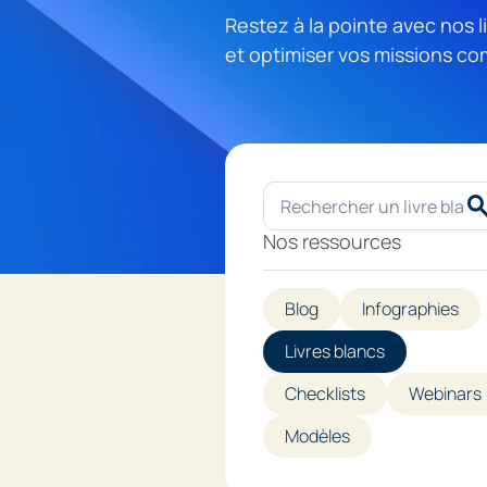
Restez à la pointe avec nos 
et optimiser vos missions co
Nos ressources
Blog
Infographies
Livres blancs
Checklists
Webinars
Modèles