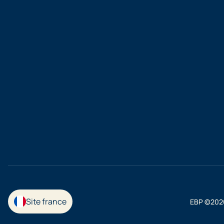
Site france
EBP ©2026.