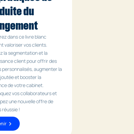
duite du
ngement
ez dans ce livre blanc
 valoriser vos clients.
z la segmentation et la
sance client pour offrir des
s personnalisés, augmenter la
joutée et booster la
nce de votre cabinet.
quez vos collaborateurs et
pez une nouvelle offre de
 réussie !
chevron_right
nir