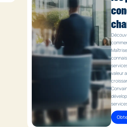
con
cha
Découvr
comment
Maîtrise
connais
service
valeur a
croissa
Convain
dévelop
services
Obte