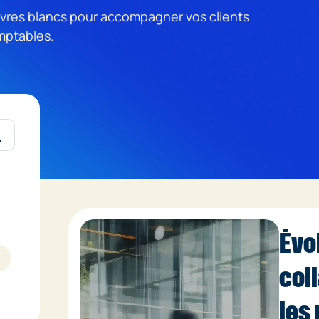
livres blancs pour accompagner vos clients
mptables.
Évo
col
les