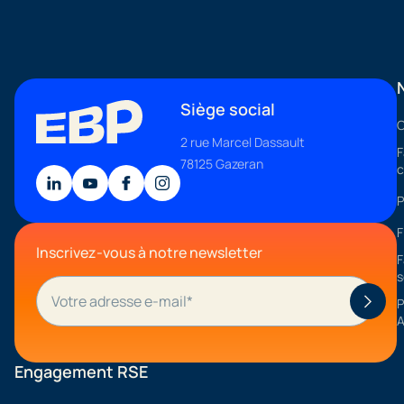
Siège social
C
2 rue Marcel Dassault
F
78125 Gazeran
c
P
F
Inscrivez-vous à notre newsletter
F
s
P
A
Engagement RSE