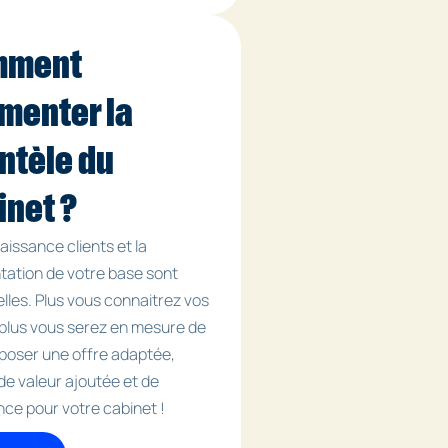
mment
menter la
entèle du
inet ?
aissance clients et la
ation de votre base sont
elles. Plus vous connaitrez vos
, plus vous serez en mesure de
oposer une offre adaptée,
de valeur ajoutée et de
nce pour votre cabinet !