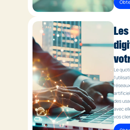
Obte
Les
dig
vot
Le quot
l'utilis
réseaux 
artifici
des usa
avec ell
vos clie