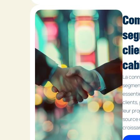
Co
seg
cli
cab
La conn
segment
essenti
clients
leur pr
source 
croissa