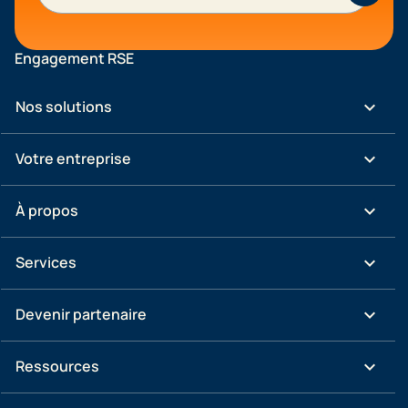
Engagement RSE
keyboard_arrow_down
Nos solutions
keyboard_arrow_down
Votre entreprise
keyboard_arrow_down
À propos
keyboard_arrow_down
Services
keyboard_arrow_down
Devenir partenaire
keyboard_arrow_down
Ressources