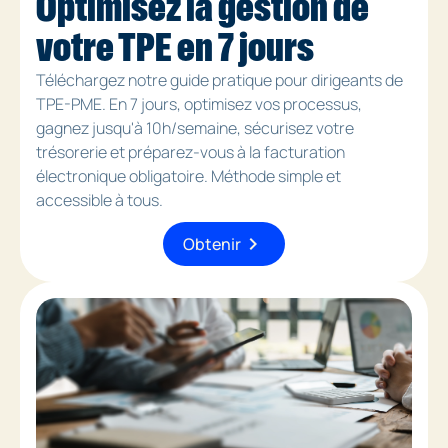
Optimisez la gestion de
votre TPE en 7 jours
Téléchargez notre guide pratique pour dirigeants de
TPE-PME. En 7 jours, optimisez vos processus,
gagnez jusqu'à 10h/semaine, sécurisez votre
trésorerie et préparez-vous à la facturation
électronique obligatoire. Méthode simple et
accessible à tous.
chevron_right
Obtenir