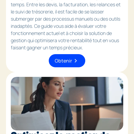
temps. Entre les devis, la facturation, les relances et
le suivi de trésorerie, il est facile de se laisser
submerger par des processus manuels ou des outils
inadaptés. Ce guide vous aide à évaluer votre
fonctionnement actuel et à choisir la solution de
gestion qui optimisera votre rentabilité tout en vous
faisant gagner un temps précieux.
chevron_right
Obtenir