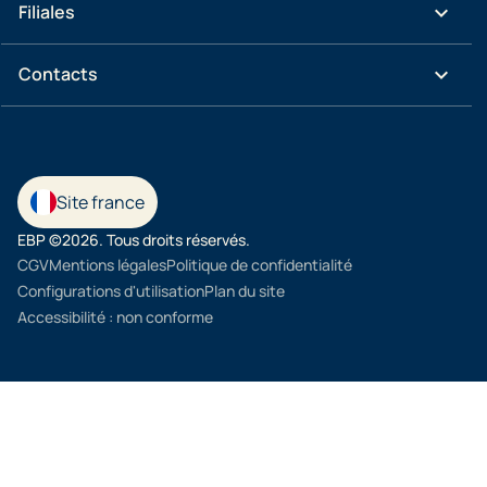
keyboard_arrow_down
Filiales
keyboard_arrow_down
Contacts
Site france
EBP ©2026. Tous droits réservés.
CGV
Mentions légales
Politique de confidentialité
Configurations d'utilisation
Plan du site
Accessibilité : non conforme