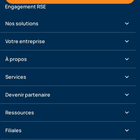
Engagement RSE
keyboard_arrow_down
Nos solutions
keyboard_arrow_down
Votre entreprise
keyboard_arrow_down
À propos
keyboard_arrow_down
Services
keyboard_arrow_down
Devenir partenaire
keyboard_arrow_down
Ressources
keyboard_arrow_down
Filiales