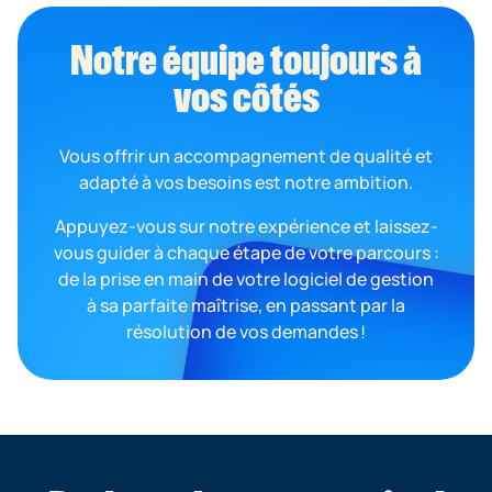
Notre équipe toujours à
vos côtés
Vous offrir un accompagnement de qualité et
adapté à vos besoins est notre ambition.
Appuyez-vous sur notre expérience et laissez-
vous guider à chaque étape de votre parcours :
de la prise en main de votre logiciel de gestion
à sa parfaite maîtrise, en passant par la
résolution de vos demandes !