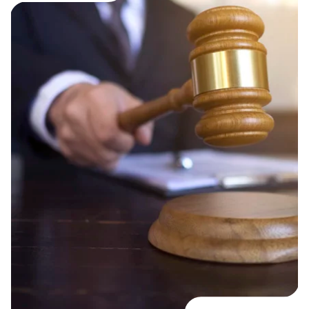
Source :
https://www.service-public.fr/professionnels-
entreprises/vosdroits/F31808
Quels sont les biens concernés ?
les biens mobiliers corporels neufs ou d’occasion
(meubles, voitures, ordinateurs, lave-linge…)
les
biens à fabriquer ou à produire
(réalisation de
meubles sur mesure)
l’
eau
et le
gaz
vendus en volume ou en quantité
déterminée
les
produits et services numériques
(abonnement,
applications mobiles, achat d’un jeu vidéo…), à
partir du 1er janvier 2022
Quelles sanctions en cas de non-respect ?
Le Code de la Consommation sanctionne tout
professionnel, ne respectant pas l’obligation, d’une
amende administrative
pouvant aller jusqu’à 3 000€