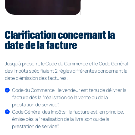
pour les personnes physiques et 15 000€ pour les
personnes morales. Le consommateur peut aussi
demander la prononciation d’une
amende civile
dont le
montant ne peut excéder 300 000€.
Clarification concernant la
date de la facture
En savoir plus :
https://www.service-
public.fr/particuliers/vosdroits/F11094
Jusqu’à présent, le Code du Commerce et le Code Général
des Impôts spécifiaient 2 règles différentes concernant la
date d’émission des factures :
Code du Commerce : le vendeur est tenu de délivrer la
facture dès la ”réalisation de la vente ou de la
prestation de service”.
Code Général des Impôts : la facture est, en principe,
émise dès la “réalisation de la livraison ou de la
prestation de service”.