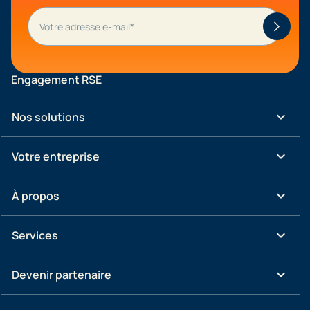
Engagement RSE
keyboard_arrow_down
Nos solutions
keyboard_arrow_down
Votre entreprise
keyboard_arrow_down
À propos
keyboard_arrow_down
Services
keyboard_arrow_down
Devenir partenaire