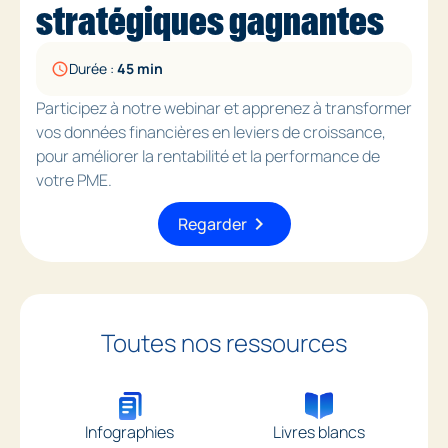
stratégiques gagnantes
Durée :
45 min
schedule
Participez à notre webinar et apprenez à transformer
vos données financières en leviers de croissance,
pour améliorer la rentabilité et la performance de
votre PME.
chevron_right
Regarder
Toutes nos ressources
Infographies
Livres blancs