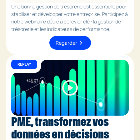
Une bonne gestion de trésorerie est essentielle pour
stabiliser et développer votre entreprise. Participez à
notre webinaire dédié à ce levier clé : la gestion de
trésorerie et les indicateurs de performance.
chevron_right
Regarder
REPLAY
PME, transformez vos
données en décisions