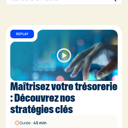
REPLAY
Maîtrisez votre trésorerie
: Découvrez nos
stratégies clés
Durée :
45 min
schedule