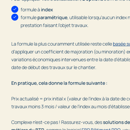
formule à
index
formule
paramétrique
, utilisable lorsqu’aucun index 
prestation faisant l’objet travaux.
La formule la plus couramment utilisée reste celle
basée su
d’appliquer un coefficient de majoration (ou minoration) 
variations économiques intervenues entre la date d’établis
date de début des travaux sur le chantier.
En pratique, cela donne la formule suivante :
Prix actualisé = prix initial x (valeur de l’index à la date
travaux moins 3 mois / valeur de l’index au mois d’établiss
Complexe n’est-ce pas ! Rassurez-vous, des
solutions de
métiers du BTP
, comme le logiciel
EBP Bâtiment PRO
, vo