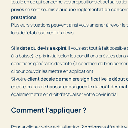
totale en ce qui concerne vos propositions et actualisation
privés
ne sont soumis à
aucune réglementation concerna
prestations.
Plusieurs situations peuvent ainsi vous amener à revoir le t
lors de l’établissement du devis.
Si la
date du devis a expiré
, il vous est tout à fait possibl
à la baisse) le prix initial selon les conditions prévues dan
conditions générales de vente (à condition de bien penser à
ci pour pouvoir les mettre en application).
Si votre
client décale de manière significative le début 
encore en cas de
hausse conséquente du coût des mat
également être en droit d’actualiser votre devis initial.
Comment l’appliquer ?
Pour appliquer votre actualisation,
2 options
s’offrent à v