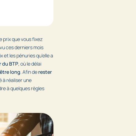
e prix que vous fixez
 vu ces derniers mois
x et les pénuries qu’elle a
r du BTP
, où le délai
être long
. Afin de
rester
 à réaliser une
dre à quelques règles