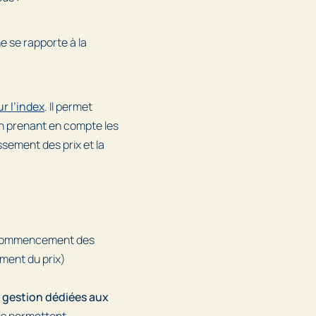
ne se rapporte à la
r l’index
. Il permet
en prenant en compte les
sement des prix et la
 de commencement des
ement du prix)
 gestion dédiées aux
us permettent