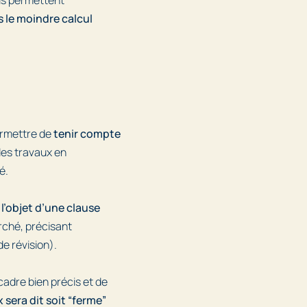
 le moindre calcul
rmettre de
tenir compte
des travaux en
é.
 l’objet d’une clause
rché, précisant
e révision).
cadre bien précis et de
x sera dit soit “ferme”