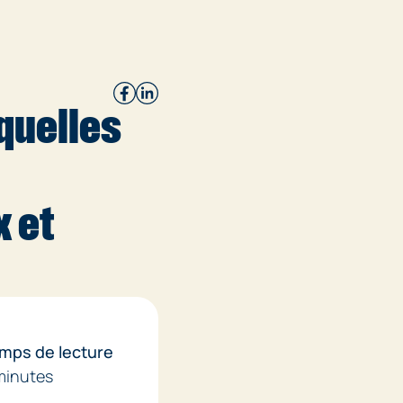
 quelles
x et
mps de lecture
minutes