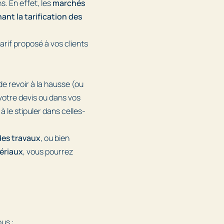
s. En effet, les
marchés
nt la tarification des
arif proposé à vos clients
e de revoir à la hausse (ou
s votre devis ou dans vos
 le stipuler dans celles-
des travaux
, ou bien
ériaux
, vous pourrez
ous :