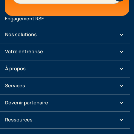
Engagement RSE
keyboard_arrow_down
Nos solutions
keyboard_arrow_down
Votre entreprise
keyboard_arrow_down
À propos
keyboard_arrow_down
Services
keyboard_arrow_down
Devenir partenaire
keyboard_arrow_down
Ressources