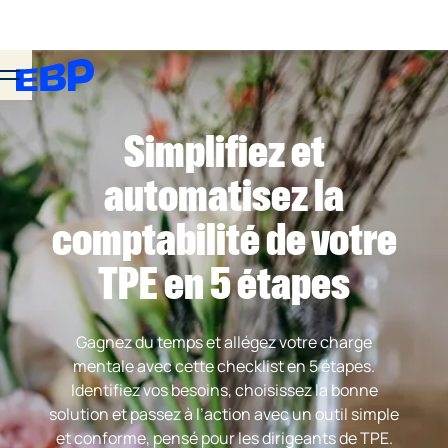
Simplifiez et
automatisez la
comptabilité de votre
TPE en 5 étapes
Gagnez du temps et allégez votre charge
mentale avec cette checklist en 5 étapes.
Identifiez vos besoins, choisissez la bonne
solution et passez à l’action avec un outil simple
et conforme, pensé pour les dirigeants de TPE.