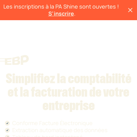
Les inscriptions à la PA Shine sont ouvertes !
close
S'inscrire
.
Simplifiez la comptabilité
et la facturation de votre
entreprise
Conforme Facture Électronique
Extraction automatique des données