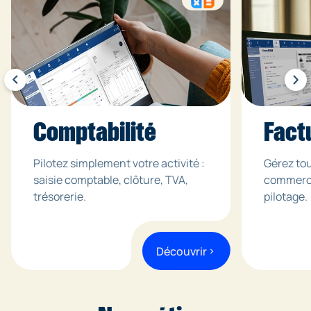
Comptabilité
Fact
Pilotez simplement votre activité :
Gérez tou
saisie comptable, clôture, TVA,
commercia
trésorerie.
pilotage.
Découvrir
chevron_right