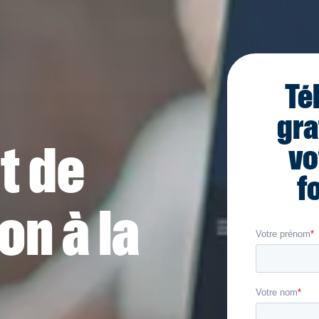
Té
gra
t de
vo
f
on à la