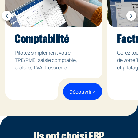
Comptabilité
Fact
Pilotez simplement votre
Gérez tou
TPE/PME: saisie comptable,
de votre 
clôture, TVA, trésorerie.
et pilotag
Découvrir
chevron_right
Ils ont choisi EBP