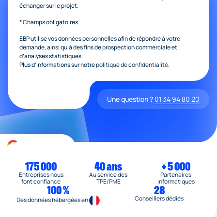
échanger sur le projet.
* Champs obligatoires
EBP utilise vos données personnelles afin de répondre à votre
demande, ainsi qu’à des fins de prospection commerciale et
d’analyses statistiques.
Plus d’informations sur notre
politique de confidentialité
.
Une question ?
01 34 94 80 20
4,3/5
4,1/5
175 000
40 ans
+ 5 000
Entreprises nous
Au service des
Partenaires
font confiance
TPE/PME
informatiques
100 %
28
Conseillers dédiés
Des données hébergées en