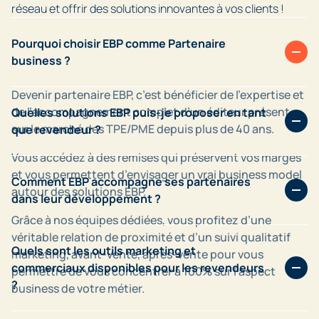
réseau et offrir des solutions innovantes à vos clients !
Pourquoi choisir EBP comme Partenaire
business ?
Devenir partenaire EBP, c’est bénéficier de l’expertise et
de l’accompagnement complet d’un éditeur présent
Quelles solutions EBP puis-je proposer en tant
sur le marché des TPE/PME depuis plus de 40 ans.
que revendeur ?
Vous accédez à des remises qui préservent vos marges
Vous accédez à la distribution de nos solutions de
et vous permettent d’envisager un vrai business model
Facturation et Comptabilité, mais également à des
Comment EBP accompagne ses partenaires
autour des solutions EBP.
logiciels plus spécifiques pour les professionnels du
dans leur développement ?
bâtiment, les points de vente, ainsi que les garages et
Grâce à nos équipes dédiées, vous profitez d’une
carrosseries.
Nous vous soutenons avec des outils marketing, des
véritable relation de proximité et d’un suivi qualitatif
formations adaptées, des opérations commerciales et
Quels sont les outils marketing et
marketing, avant-vente, après-vente pour vous
Grâce aux différentes gammes fonctionnelles et aux
une assistance dédiée pour maximiser votre réussite.
commerciaux disponibles pour les revendeurs
permettre de vous concentrer à 100% sur l’aspect
différents modes d’utilisation (full web, SaaS ou Local)
?
business de votre métier.
de nos solutions, vous pourrez répondre précisément
Intégrer EBP c’est aussi pouvoir saisir des opportunités
aux besoins de vos prospects.
business comme la facture électronique grâce à des