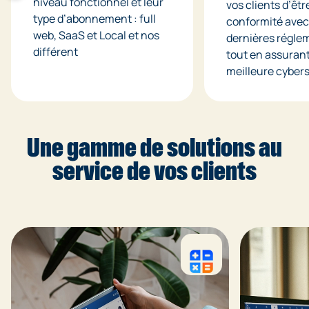
niveau fonctionnel et leur
vos clients d’êtr
type d’abonnement : full
conformité avec
web, SaaS et Local et nos
dernières régle
différent
tout en assuran
meilleure cybers
Une gamme de solutions au
service de vos clients