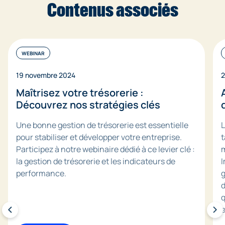
Contenus associés
prévisions de trésorerie.
WEBINAR
19 novembre 2024
2
Maîtrisez votre trésorerie :
Découvrez nos stratégies clés
Une bonne gestion de trésorerie est essentielle
L
pour stabiliser et développer votre entreprise.
t
Participez à notre webinaire dédié à ce levier clé :
m
la gestion de trésorerie et les indicateurs de
I
performance.
g
d
q
e