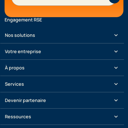
Engagement RSE
keyboard_arrow_down
Nos solutions
keyboard_arrow_down
Votre entreprise
keyboard_arrow_down
À propos
keyboard_arrow_down
Services
keyboard_arrow_down
Devenir partenaire
keyboard_arrow_down
Ressources