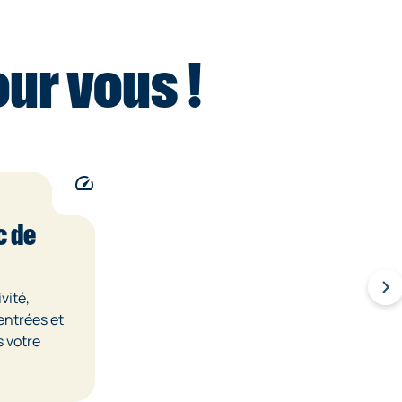
ur vous !
c de
vité,
entrées et
s votre