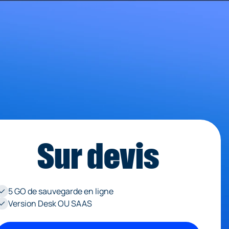
 Il
tre
Sur devis
 que
5 GO de sauvegarde en ligne
done
Version Desk OU SAAS
done