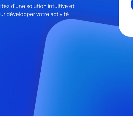
itez d’une solution intuitive et
ur développer votre activité
Je viens sur recommandation de mon expert-comptable
amps obligatoires
utilise vos données personnelles afin de répondre à votre demande, ain
 des fins de prospection commerciale et d’analyses statistiques.
 d’informations sur notre
politique de confidentialité
.