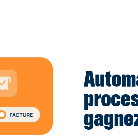
Automa
proces
gagnez