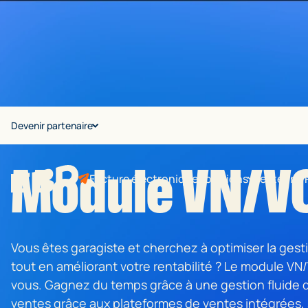
comptable
Paie
éditeurs
partenaires
Obtenir
chevron_right
Fiscalité
Automobile
Education
Bé
Devenir partenaire
chevron_left
Retour
Accueil
>
Gamme Automobile
>
Module VN/VO
po
Module VN/V
Facture électronique
Solutions
Secteurs
En 
Vous êtes garagiste et cherchez à optimiser la gest
tout en améliorant votre rentabilité ? Le module VN
vous. Gagnez du temps grâce à une gestion fluide d
ventes grâce aux plateformes de ventes intégrées, 