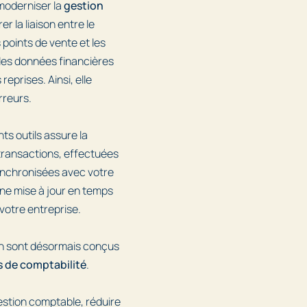
moderniser la
gestion
er la liaison entre le
 points de vente et les
 des données financières
reprises. Ainsi, elle
rreurs.
nts outils assure la
transactions, effectuées
ynchronisées avec votre
ne mise à jour en temps
 votre entreprise.
on sont désormais conçus
ls de comptabilité
.
gestion comptable, réduire