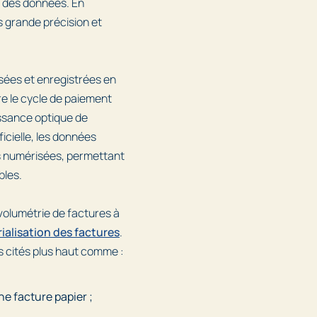
e des données. En
 grande précision et
sées et enregistrées en
ère le cycle de paiement
ssance optique de
ficielle, les données
s numérisées, permettant
bles.
 volumétrie de factures à
ialisation des factures
.
s cités plus haut comme :
ne facture papier ;