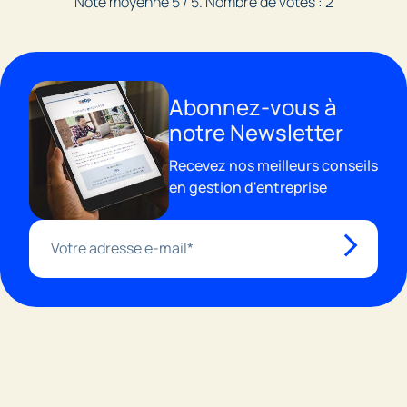
Note moyenne
5
/ 5. Nombre de votes :
2
Abonnez-vous à
notre Newsletter
Recevez nos meilleurs conseils
en gestion d'entreprise