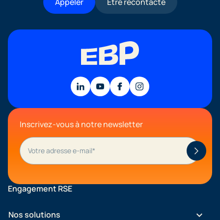
Appeler
Être recontacté
Inscrivez-vous à notre newsletter
Engagement RSE
keyboard_arrow_down
Nos solutions