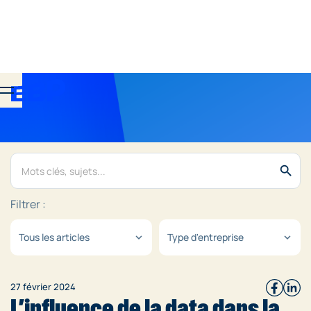
search
Filtrer :
Tous les articles
Type d'entreprise
expand_more
expand_more
27 février 2024
L’influence de la data dans la