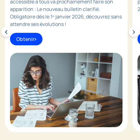
accessible à tous va prochainement faire son
p
apparition : Le nouveau bulletin clarifié.
2
Obligatoire dès le 1ᵉʳ janvier 2026, découvrez sans
attendre ses évolutions !
Obtenir