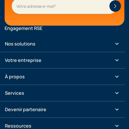
Engagement RSE
keyboard_arrow_down
Nos solutions
keyboard_arrow_down
Votre entreprise
keyboard_arrow_down
À propos
keyboard_arrow_down
Services
keyboard_arrow_down
Devenir partenaire
keyboard_arrow_down
Ressources