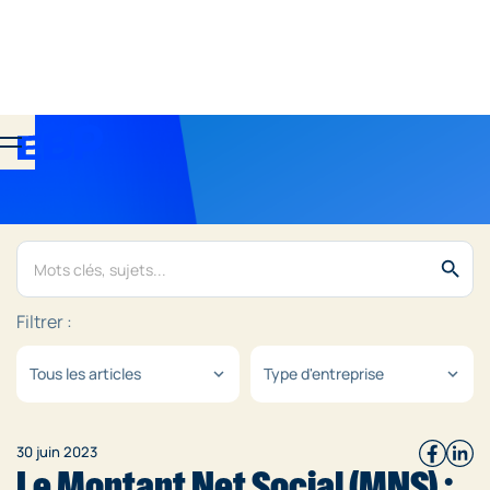
search
Filtrer :
Tous les articles
Type d'entreprise
expand_more
expand_more
30 juin 2023
Le Montant Net Social (MNS) :