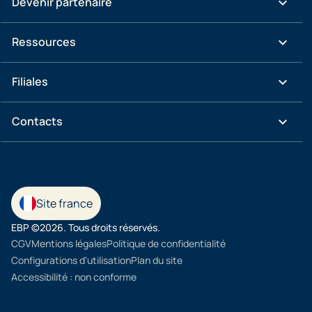
keyboard_arrow_down
Devenir partenaire
keyboard_arrow_down
Ressources
keyboard_arrow_down
Filiales
keyboard_arrow_down
Contacts
Site france
EBP ©2026. Tous droits réservés.
CGV
Mentions légales
Politique de confidentialité
Configurations d'utilisation
Plan du site
Accessibilité : non conforme