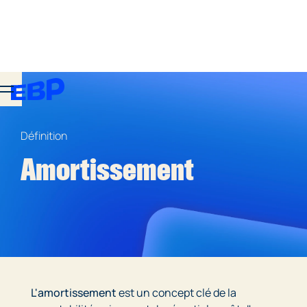
Définition
Amortissement
L'amortissement
est un concept clé de la