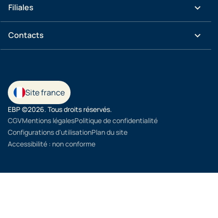
keyboard_arrow_down
Filiales
keyboard_arrow_down
Contacts
Site france
EBP ©2026. Tous droits réservés.
CGV
Mentions légales
Politique de confidentialité
Configurations d'utilisation
Plan du site
Accessibilité : non conforme