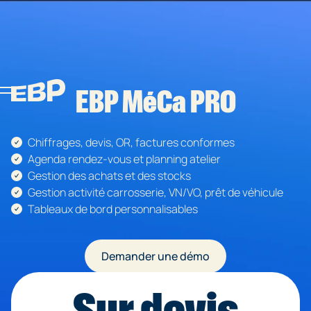
Envie d'une prése
personnalisé
EBP MéCa PRO
Bénéficiez d'une démonstration d
avec un conseiller. Il pourra é
accompagner dans la construct
projet
Chiffrages, devis, OR, factures conformes
* Champs obligatoires
Agenda rendez-vous et planning atelier
Gestion des achats et des stocks
En envoyant ce formulaire, vous acceptez
Gestion activité carrosserie, VN/VO, prêt de véhicule
générales d’utilisation ainsi que notre politiqu
Tableaux de bord personnalisables
Demander une démo
Sur devis