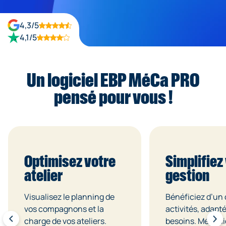
4,3/5
4,1/5
Un logiciel EBP MéCa PRO
pensé pour vous !
Optimisez votre
Simplifiez
atelier
gestion
Visualisez le planning de
Bénéficiez d’un 
vos compagnons et la
activités, adapté
charge de vos ateliers.
besoins. Mécani