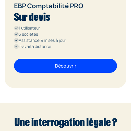
EBP Comptabilité PRO
Sur devis
1 utilisateur
done
3 sociétés
done
Assistance & mises à jour
done
Travail à distance
done
Découvrir
Une interrogation légale ?