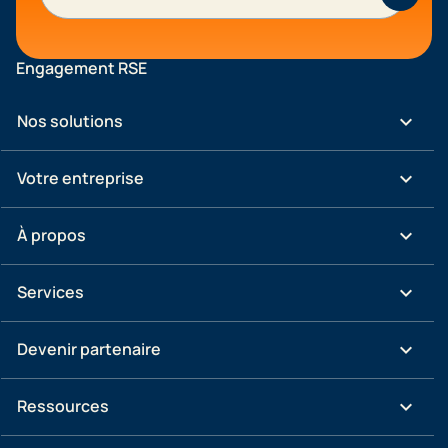
Engagement RSE
keyboard_arrow_down
Nos solutions
keyboard_arrow_down
Votre entreprise
keyboard_arrow_down
À propos
keyboard_arrow_down
Services
keyboard_arrow_down
Devenir partenaire
keyboard_arrow_down
Ressources