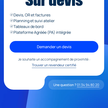
Devis, OR et factures
done
Je viens sur recommandation de 
Planning et suivi atelier
done
comptable
Tableaux de bord
done
Plateforme Agréée (PA) intégrée
done
Demander un devis
Je souhaite un accompagnement de proximité :
* Champs obligatoires
Trouver un revendeur certifié
EBP utilise vos données personnelles af
votre demande, ainsi qu’à des fins de p
commerciale et d’analyses statistiques.
Une question ?
01 34 94 80 20
Plus d’informations sur notre
politique d