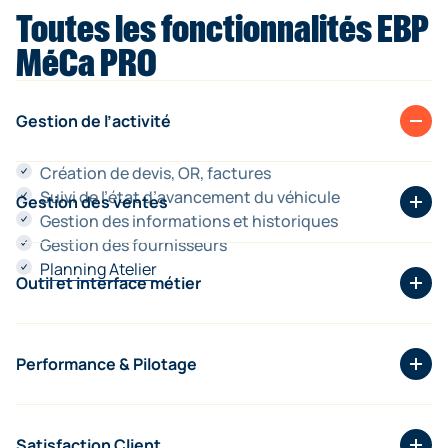
Toutes les fonctionnalités EBP
MéCa PRO
Gestion de l’activité
Création de devis, OR, factures
Suivi de l’état d’avancement du véhicule
Gestion des ventes
Gestion des informations et historiques
Gestion des fournisseurs
Gestion des stocks
Planning Atelier
Import des forfaits et tarifs
Outil et interface métier
Gestion des pièces, main d’œuvre et forfaits
Vente comptoir
Intégration de données FNA Carte Grise
Interfaces Marketing
Performance & Pilotage
Interfaces avec des outils constructeurs
Multiples outils de chiffrage ETAI
Indicateurs d'activité personnalisés
Fichiers 3A et MiSIV
Tableaux de bord
Satisfaction Client