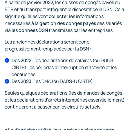
permettent de réaliser un suivi des déclarations
À partir de
janvier 2022
, les caisses de congés payés du
transmise via un dépôt de fichier électroniques sur
un signalement fin de contrat de travail pour tout
envoyées pour effectuer les corrections nécessaires
BTP et du transport intègrent le dispositif de la DSN. Cela
le site internet de votre organisme (net entrepris ou
départ d’un salarié de l’entreprise (démission, etc.).
sur la DSN du mois et / ou les suivantes.
signifie qu’elles vont
collecter
les informations
MSA)
nécessaires à la
gestion des congés payés
des salariés
via
les données DSN
transmises par les entreprises.
Les anciennes déclarations seront donc
progressivement remplacées par la DSN :
Dès 2022
: les déclarations de salaires (ou DUCS
CIBTP), les périodes d’interruption d’activité et les
débauches.
Dès 2023
: les DNA (ou DADS-U CIBTP)
Seules quelques déclarations (les demandes de congés
et les déclarations d’arrêts intempéries essentiellement)
continueront à passer par les circuits actuels.
Afin d’anticiper et fiabiliser la mise en place de cette