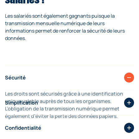
transmettent les informations directement depuis leur
logiciel de paie. Cela favorise la maîtrise, l’efficacité et la
Les salariés sont également gagnants puisque la
fiabilité de leur gestion administrative au service de la
transmission mensuelle numérique de leurs
productivité de l’entreprise
.
informations permet de renforcer la sécurité de leurs
données.
Sécurité
Les droits sont sécurisés grâce à une identification
unique valable auprès de tous les organismes.
Simplification
L’obligation de la transmission numérique permet
également d’éviter la perte des données papiers.
Les démarches sont simplifiées puisque toutes les
données sont transmises directement aux organismes.
Confidentialité
C’est aussi l’assurance de la portabilité des droits.