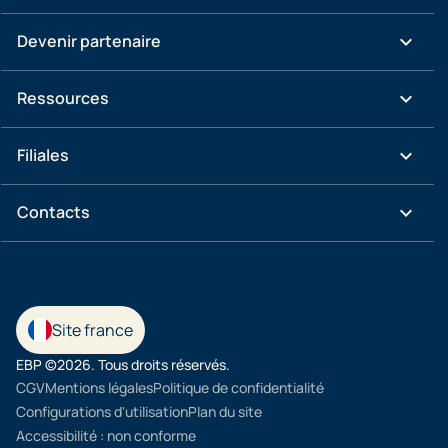
keyboard_arrow_down
Devenir partenaire
keyboard_arrow_down
Ressources
keyboard_arrow_down
Filiales
keyboard_arrow_down
Contacts
Site france
EBP ©2026. Tous droits réservés.
CGV
Mentions légales
Politique de confidentialité
Configurations d'utilisation
Plan du site
Accessibilité : non conforme