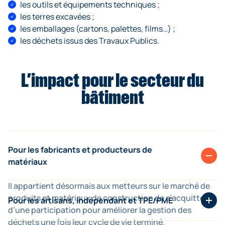
les outils et équipements techniques ;
les terres excavées ;
les emballages (cartons, palettes, films…) ;
les déchets issus des Travaux Publics.
L’impact pour le secteur du
bâtiment
Pour les fabricants et producteurs de
matériaux
Il appartient désormais aux metteurs sur le marché de
produits et matériaux de construction de
s’acquitter
Pour les artisans, indépendant et TPE/PME
d’une participation pour améliorer la gestion des
déchets
une fois leur cycle de vie terminé.