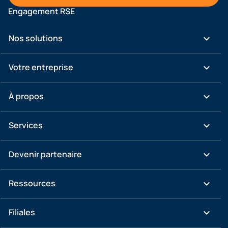
Engagement RSE
keyboard_arrow_down
Nos solutions
keyboard_arrow_down
Votre entreprise
keyboard_arrow_down
À propos
keyboard_arrow_down
Services
keyboard_arrow_down
Devenir partenaire
keyboard_arrow_down
Ressources
keyboard_arrow_down
Filiales