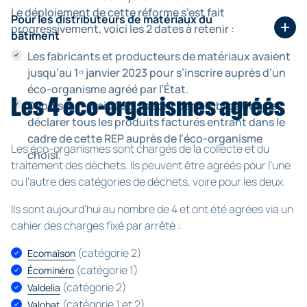
Les artisans et autres professionnels de la construction
Le déploiement de cette réforme s’est fait
se voient impactés par cette réglementation de
Pour les distributeurs de matériaux du
progressivement, voici les 2 dates à retenir :
manière indirecte.
bâtiment
En effet, les producteurs vont devoir répercuter cette
Les fabricants et producteurs de matériaux avaient
participation dans leurs devis et factures. Les
Intermédiaire entre le producteur et le professionnel de
jusqu’au 1ᵉʳ janvier 2023 pour s’inscrire auprès d’un
professionnels du bâtiment auront alors le choix :
la construction, le distributeur se voit également
éco-organisme agréé par l’État.
Les 4 éco-organismes agréés
concerné par cette éco-contribution. De la même
Depuis le 1ᵉʳ mai 2023
, ils sont dans l’obligation de
d’appliquer cette répercussion eux-mêmes dans
manière que l’artisan, il pourra choisir de
répercuter
déclarer tous les produits facturés entrant dans le
leurs devis et factures, l’imputant ainsi au client final
cette charge sur le prix de vente des matériaux
, où d’en
cadre de cette REP auprès de l’éco-organisme
;
Les éco-organismes sont chargés de la collecte et du
absorber tout ou partie.
choisi.
d’absorber cette participation en réduisant leurs
traitement des déchets. Ils peuvent être agréés pour l’une
marges.
ou l’autre des catégories de déchets, voire pour les deux.
Une seule obligation :
faire apparaître distinctement
Ils sont aujourd’hui au nombre de 4 et ont été agrées via un
l’éco-contribution
sur les devis et factures s’ils
cahier des charges fixé par arrêté :
souhaitent la re-impacter sur les clients finaux.
(catégorie 2)
Ecomaison
(catégorie 1)
Écominéro
(catégorie 2)
Valdelia
(catégorie 1 et 2)
Valobat