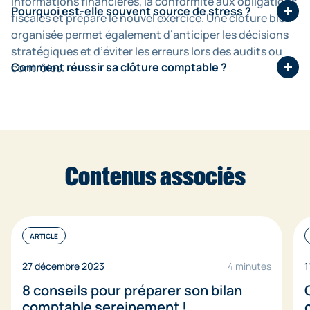
informations financières, la conformité aux obligations
comptable, souvent au 31 décembre, mais peut varier
Pourquoi est-elle souvent source de stress ?
fiscales et prépare le nouvel exercice. Une clôture bien
selon la date de clôture définie par l’entreprise.
organisée permet également d’anticiper les décisions
En raison des délais serrés, du volume de données à
stratégiques et d’éviter les erreurs lors des audits ou
traiter, des contrôles nécessaires et de la pression
Comment réussir sa clôture comptable ?
contrôles.
fiscale.
En anticipant les étapes, en structurant ses processus,
en utilisant des outils adaptés et en collaborant
efficacement avec son expert-comptable.Pour aller
plus loin, vous pouvez consulter notre
checklist de
Contenus associés
clôture comptable
ARTICLE
27 décembre 2023
4 minutes
1
8 conseils pour préparer son bilan
comptable sereinement !