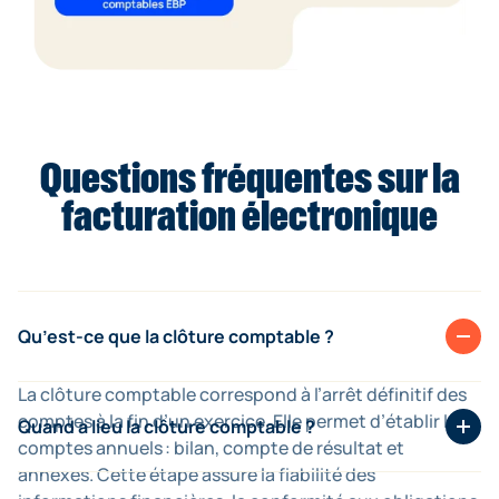
Questions fréquentes sur la
facturation électronique
Qu’est-ce que la clôture comptable ?
La clôture comptable correspond à l’arrêt définitif des
comptes à la fin d’un exercice. Elle permet d’établir les
Quand a lieu la clôture comptable ?
comptes annuels : bilan, compte de résultat et
annexes. Cette étape assure la fiabilité des
Elle intervient généralement à la fin de l’exercice