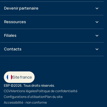
keyboard_arrow_down
Devenir partenaire
keyboard_arrow_down
Ressources
keyboard_arrow_down
Filiales
keyboard_arrow_down
Contacts
Site france
EBP ©2026. Tous droits réservés.
CGV
Mentions légales
Politique de confidentialité
Configurations d'utilisation
Plan du site
Accessibilité : non conforme