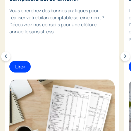
Vous cherchez des bonnes pratiques pour
L
réaliser votre bilan comptable sereinement ?
c
Découvrez nos conseils pour une clôture
l
annuelle sans stress.
c
a
Lire