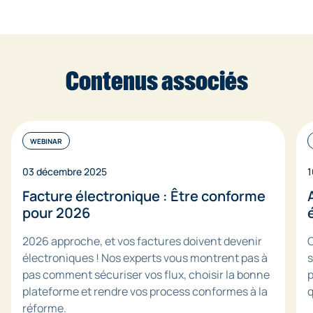
également émettre leurs factures électroniques.
Oui. Dans le cadre de la réforme de la facturation
électronique, toutes les entreprises doivent utiliser une
Puis, à partir du 1er septembre 2027, l’obligation
Plateforme Agréée (PA).
d’émission s’étend aux PME, TPE et micro-entreprises.
La PA assure la transmission sécurisée des factures et
Contenus associés
des données à l’administration fiscale. Choisir une PA
compatible avec votre logiciel de facturation est donc
essentiel pour être conforme.
WEBINAR
03 décembre 2025
1
Facture électronique : Être conforme
pour 2026
2026 approche, et vos factures doivent devenir
C
électroniques ! Nos experts vous montrent pas à
s
pas comment sécuriser vos flux, choisir la bonne
p
plateforme et rendre vos process conformes à la
q
réforme.