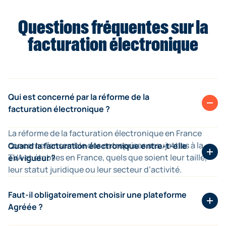
Questions fréquentes sur la
facturation électronique
Qui est concerné par la réforme de la
facturation électronique ?
La réforme de la facturation électronique en France
concerne l’ensemble des entreprises assujetties à la
Quand la facturation électronique entre-t-elle
TVA et établies en France, quels que soient leur taille,
en vigueur ?
leur statut juridique ou leur secteur d’activité.
La facturation électronique devient obligatoire à partir
du 1er septembre 2026 en France. Dès cette date,
Faut-il obligatoirement choisir une plateforme
toutes les entreprises doivent recevoir des factures
Agréée ?
électroniques. Les grandes entreprises et ETI doivent