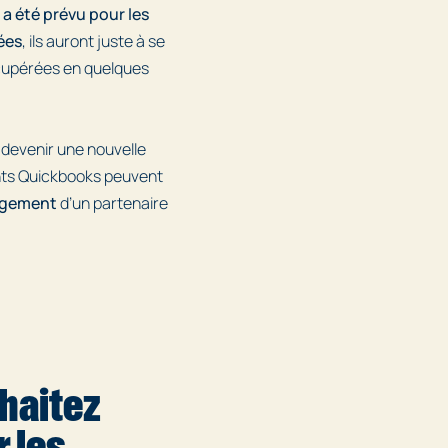
a été prévu pour les
ées
, ils auront juste à se
écupérées en quelques
devenir une nouvelle
nts Quickbooks peuvent
gagement
d’un partenaire
haitez
 les