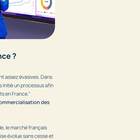
nce ?
ont assez évasives. Dans
 initié un processus afin
ts en France.”
commercialisation des
le, le marché français
çaise évolue sans cesse et