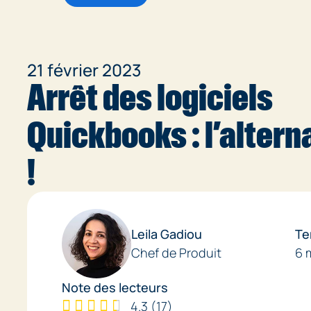
21 février 2023
Arrêt des logiciels
Quickbooks : l’altern
!
Leila Gadiou
Te
Chef de Produit
6 
Note des lecteurs
4.3
(
17
)