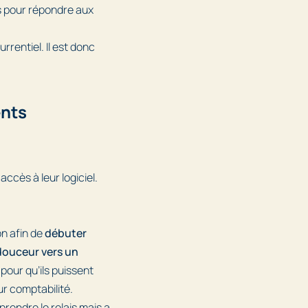
 pour répondre aux
urrentiel. Il est donc
ents
accès à leur logiciel.
on afin de
débuter
douceur vers un
pour qu’ils puissent
ur comptabilité.
prendre le relais mais a