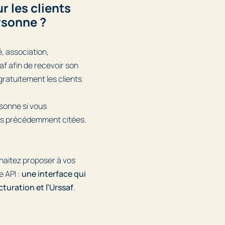
 les clients
rsonne ?
, association,
f afin de recevoir son
e gratuitement les clients
sonne si vous
ons précédemment citées.
uhaitez proposer à vos
e API :
une interface qui
turation et l’Urssaf
.