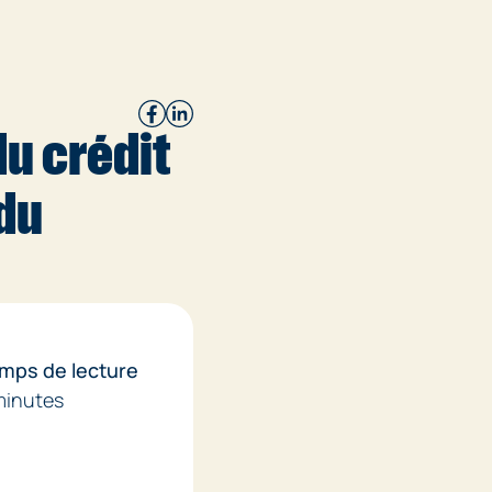
u crédit
 du
mps de lecture
minutes