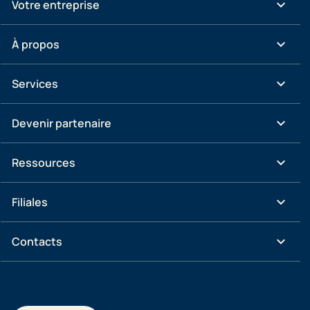
keyboard_arrow_down
Votre entreprise
keyboard_arrow_down
À propos
keyboard_arrow_down
Services
keyboard_arrow_down
Devenir partenaire
keyboard_arrow_down
Ressources
keyboard_arrow_down
Filiales
keyboard_arrow_down
Contacts