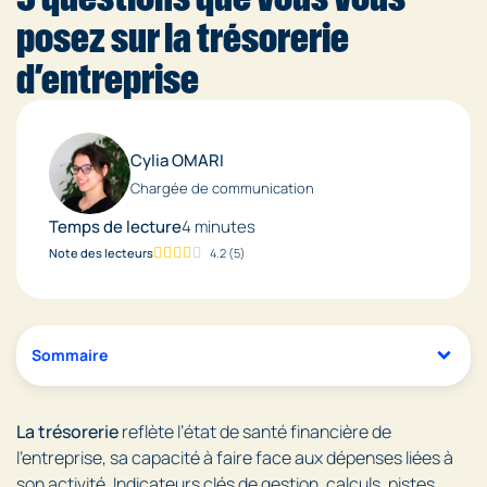
posez sur la trésorerie
d’entreprise
Cylia OMARI
Chargée de communication
Temps de lecture
4 minutes
Note des lecteurs
4.2
(
5
)
Sommaire
La trésorerie
reflète l’état de santé financière de
l’entreprise, sa capacité à faire face aux dépenses liées à
son activité. Indicateurs clés de gestion, calculs, pistes