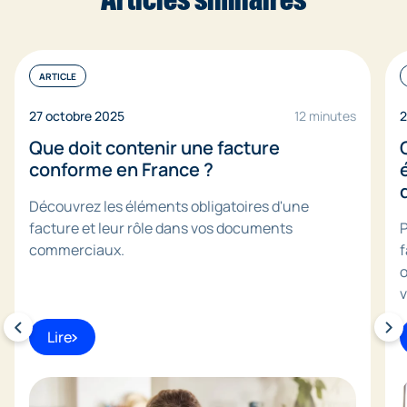
ARTICLE
27 octobre 2025
12 minutes
2
Que doit contenir une facture
conforme en France ?
Découvrez les éléments obligatoires d'une
facture et leur rôle dans vos documents
P
commerciaux.
f
o
v
Lire