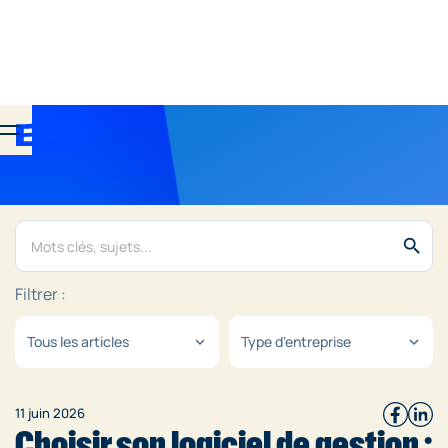
search
Filtrer :
Tous les articles
Type d'entreprise
expand_more
expand_more
11 juin 2026
Choisir son logiciel de gestion :