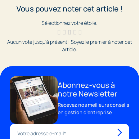
conformité réglementaire, sans nécessiter de
Vous pouvez noter cet article !
compétences comptables avancées. Vous gagnez
du temps sur l’administratif et vous vous
Sélectionnez votre étoile.
concentrez sur votre activité.
Aucun vote jusqu'à présent ! Soyez le premier à noter cet
article.
Abonnez-vous à
notre Newsletter
Recevez nos meilleurs conseils
en gestion d'entreprise