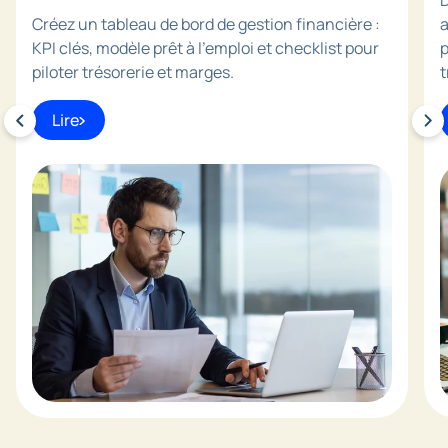
D
Créez un tableau de bord de gestion financière :
a
KPI clés, modèle prêt à l’emploi et checklist pour
p
piloter trésorerie et marges.
t
Lire