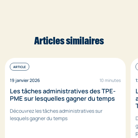
lire vos chiffres avec beaucoup plus de recul.
Articles similaires
ARTICLE
19 janvier 2026
10 minutes
1
Les tâches administratives des TPE-
PME sur lesquelles gagner du temps
Découvrez les tâches administratives sur
lesquels gagner du temps
D
g
p