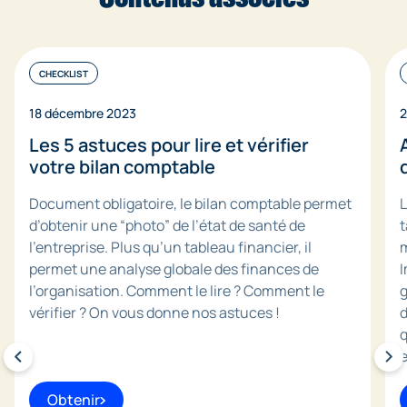
CHECKLIST
18 décembre 2023
2
Les 5 astuces pour lire et vérifier
votre bilan comptable
Document obligatoire, le bilan comptable permet
L
d’obtenir une “photo” de l’état de santé de
t
l’entreprise. Plus qu’un tableau financier, il
m
permet une analyse globale des finances de
I
l’organisation. Comment le lire ? Comment le
g
vérifier ? On vous donne nos astuces !
d
q
e
Obtenir