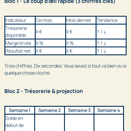
Bloc 1 - Le coup d'œil rapide (3 chiffres clés)
Indicateur
Ce mois
Mois dernier
Tendance
Trésorerie
X €
X €
↑ / ↓
disponible
Marge brute
X %
X %
↑ / ↓
Résultat net
X €
X €
↑ / ↓
Trois chiffres. Dix secondes. Vous savez si tout va bien ou si
quelque chose cloche.
Bloc 2 - Trésorerie & projection
Semaine 1
Semaine 2
Semaine 3
Semaine 4
Solde en
début de