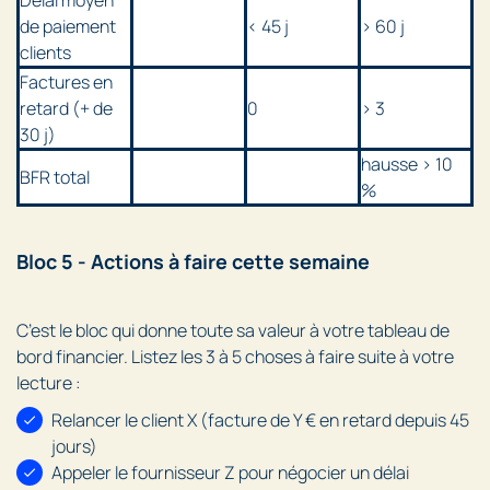
Délai moyen
de paiement
< 45 j
> 60 j
clients
Factures en
retard (+ de
0
> 3
30 j)
hausse > 10
BFR total
%
Bloc 5 - Actions à faire cette semaine
C’est le bloc qui donne toute sa valeur à votre tableau de
bord financier. Listez les 3 à 5 choses à faire suite à votre
lecture :
Relancer le client X (facture de Y € en retard depuis 45
jours)
Appeler le fournisseur Z pour négocier un délai