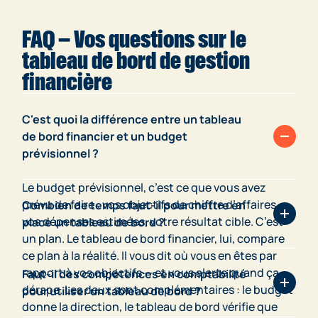
FAQ — Vos questions sur le
tableau de bord de gestion
financière
C'est quoi la différence entre un tableau
de bord financier et un budget
prévisionnel ?
Le budget prévisionnel, c’est ce que vous avez
prévu de faire : vos objectifs de chiffre d’affaires,
Combien de temps faut-il pour mettre en
vos dépenses estimées, votre résultat cible. C’est
place un tableau de bord ?
un plan. Le tableau de bord financier, lui, compare
ce plan à la réalité. Il vous dit où vous en êtes par
Moins que vous ne le pensez. Avec un fichier Excel
rapport à vos objectifs — et vous alerte quand ça
et 5 indicateurs clés bien choisis, vous pouvez avoir
Faut-il des compétences en comptabilité
dérape. Les deux sont complémentaires : le budget
quelque chose d’opérationnel en une demi-
pour utiliser un tableau de bord ?
donne la direction, le tableau de bord vérifie que
journée. Le plus long, c’est souvent d’identifier vos