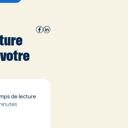
cture
 votre
mps de lecture
minutes