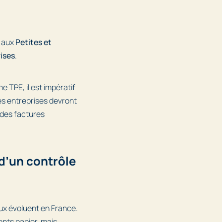
e aux
Petites et
ises
.
 TPE, il est impératif
tes entreprises devront
 des factures
 d’un contrôle
aux évoluent en France.
ents papier, mais