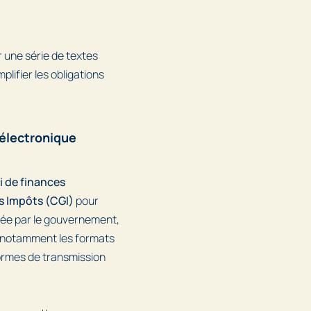
r une série de textes
lifier les obligations
 électronique
oi de finances
s Impôts (CGI)
pour
urée par le gouvernement,
e, notamment les formats
formes de transmission