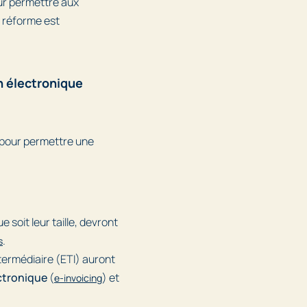
our permettre aux
a réforme est
on électronique
 pour permettre une
ue soit leur taille, devront
.
s
ntermédiaire (ETI) auront
ectronique
(
) et
e-invoicing