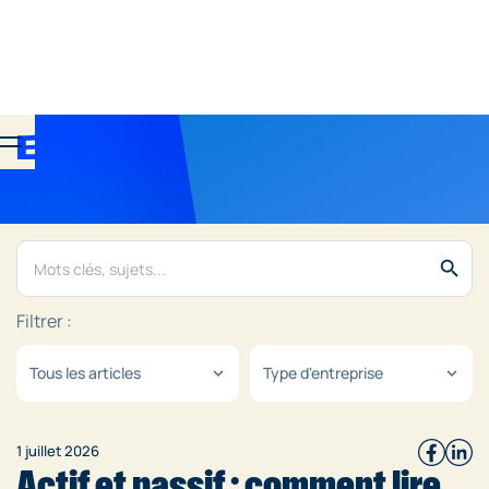
search
Filtrer :
Tous les articles
Type d'entreprise
expand_more
expand_more
1 juillet 2026
Actif et passif : comment lire