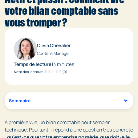
votre bilan comptable sans
vous tromper ?
Olivia Chevalier
Content Manager
Temps de lecture
14 minutes
Note des lecteurs
0
(
0
)
Sommaire
À première vue, un bilan comptable peut sembler
technique. Pourtant, il répond à une question très concrète
:
qu’est-ce que votre entreprise possède, que doit-elle,