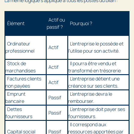
La même logique s’applique à tous les postes du bilan :
Actif ou
Élément
Pourquoi ?
passif ?
Ordinateur
L’entreprise le possède et
Actif
professionnel
l’utilise pour son activité.
Stock de
Il pourra être vendu et
Actif
marchandises
transformé en trésorerie
Factures clients
L’entreprise détient une
Actif
non payées
créance sur ses clients.
Emprunt
L’entreprise devra le
Passif
bancaire
rembourser.
Dettes
L’entreprise doit payer ses
Passif
fournisseurs
fournisseurs.
Il correspond aux
Capital social
Passif
ressources apportées par