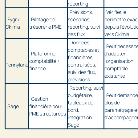
reporting
Prévisions,
Vérifier le
Fygr /
Pilotage de
scénarios,
périmètre exac
Okimia
trésorerie PME
reporting, suivi
depuis l’évoluti
des flux
vers Okimia
Données
Peut nécessit
comptables et
Plateforme
d’adapter
financières
comptabilité +
l’organisation
Pennylane
centralisées,
finance
comptable
suivi des flux,
existante
prévisions
Reporting, suivi
budgétaire,
Peut demande
Gestion
tableaux de
plus de
Sage
financière pour
bord,
paramétrage e
PME structurées
intégration
d’accompagne
Sage