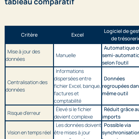
tableau comparatif
Logiciel de ges
Critère
Excel
de trésoreri
Automatique 
Mise à jour des
Manuelle
semi-automati
données
selon l’outil
Informations
dispersées entre
Données
Centralisation des
fichier Excel, banque,
regroupées dan
données
factures et
même outil
comptabilité
Élevé si le fichier
Réduit grâce a
Risque d’erreur
devient complexe
imports
Les données doivent
Possible via
Vision en temps réel
être mises à jour
synchronisatio