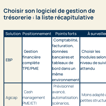
Choisir son logiciel de gestion de
trésorerie : la liste récapitulative
Solution
Positionnement
Points forts
À surveille
Comptabilité,
facturation,
Gestion
données
Choisir les
financière
bancaires et
modules selon
EBP
complète
tableaux de
niveau de suivi
TPE/PME
bord dans un
attendu
même
environnement
Prévisionnel
Cash
avancé,
Moins adapté 
Agicap
management
automatisation,
petites structu
PME/ETI
scénarios,