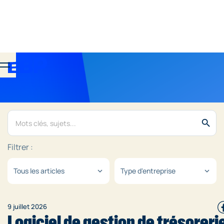
search
Filtrer :
Tous les articles
Type d'entreprise
expand_more
expand_more
9 juillet 2026
Logiciel de gestion de trésorerie