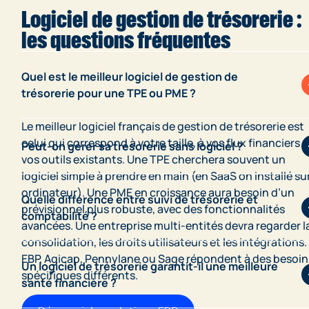
Logiciel de gestion de trésorerie :
les questions fréquentes
Quel est le meilleur logiciel de gestion de
trésorerie pour une TPE ou PME ?
Le meilleur logiciel français de gestion de trésorerie est
celui qui correspond à votre taille, à vos flux financiers e
Peut-on gérer sa trésorerie sans logiciel ?
vos outils existants. Une TPE cherchera souvent un
logiciel simple à prendre en main (en SaaS on installé su
Oui, surtout au démarrage. Un tableur peut suffire si les
ordinateur). Une PME en croissance aura besoin d’un
flux sont simples. En revanche, dès que les opérations s
Quelle différence entre suivi de trésorerie et
prévisionnel plus robuste, avec des fonctionnalités
multiplient, la gestion manuelle devient plus risquée et
comptabilité ?
avancées. Une entreprise multi-entités devra regarder l
plus chronophage.
consolidation, les droits utilisateurs et les intégrations.
La comptabilité enregistre les opérations selon les règl
EBP, Agicap, Pennylane ou Sage répondent à des besoin
comptables. Le suivi de trésorerie regarde les entrées et
Un logiciel de trésorerie garantit-il une meilleure
spécifiques différents.
sorties d’argent dans le temps. Il permet d’anticiper la
santé financière ?
disponibilité réelle du cash.