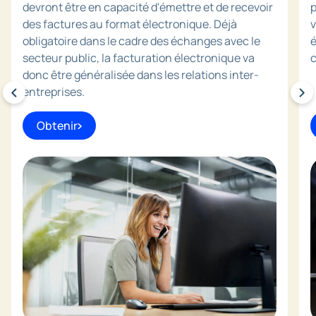
devront être en capacité d'émettre et de recevoir
p
des factures au format électronique. Déjà
v
obligatoire dans le cadre des échanges avec le
é
secteur public, la facturation électronique va
c
donc être généralisée dans les relations inter-
entreprises.
Obtenir