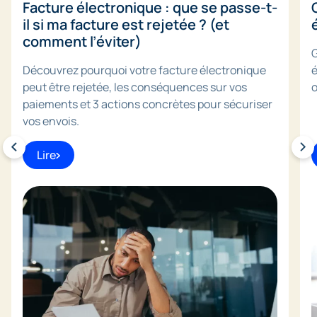
Facture électronique : que se passe-t-
il si ma facture est rejetée ? (et
comment l’éviter)
G
Découvrez pourquoi votre facture électronique
é
peut être rejetée, les conséquences sur vos
o
paiements et 3 actions concrètes pour sécuriser
vos envois.
Lire