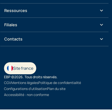
keyboard_arrow_down
Ressources
keyboard_arrow_down
Filiales
keyboard_arrow_down
Contacts
Site france
EBP ©2026. Tous droits réservés.
CGV
Mentions légales
Politique de confidentialité
Configurations d'utilisation
Plan du site
Accessibilité : non conforme