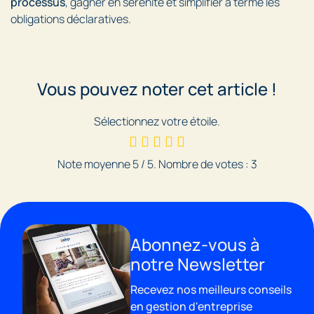
processus
, gagner en sérénité et simplifier à terme les
obligations déclaratives.
Vous pouvez noter cet article !
Sélectionnez votre étoile.
Note moyenne
5
/ 5. Nombre de votes :
3
Abonnez-vous à
notre Newsletter
Recevez nos meilleurs conseils
en gestion d'entreprise