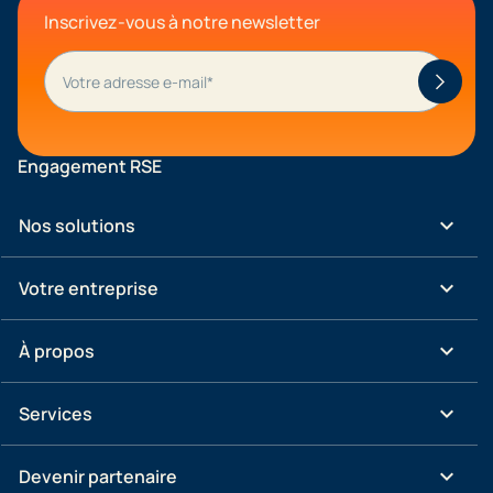
Inscrivez-vous à notre newsletter
Engagement RSE
keyboard_arrow_down
Nos solutions
keyboard_arrow_down
Votre entreprise
keyboard_arrow_down
À propos
keyboard_arrow_down
Services
keyboard_arrow_down
Devenir partenaire