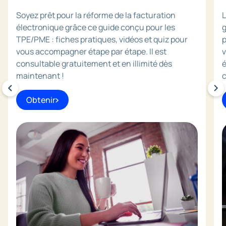
Soyez prêt pour la réforme de la facturation
L
électronique grâce ce guide conçu pour les
g
TPE/PME : fiches pratiques, vidéos et quiz pour
p
vous accompagner étape par étape. Il est
v
consultable gratuitement et en illimité dès
é
maintenant !
c
Obtenir