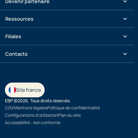
keyboard_arrow_down
Devenir partenaire
keyboard_arrow_down
Ressources
keyboard_arrow_down
Filiales
keyboard_arrow_down
Contacts
Site france
EBP ©2026. Tous droits réservés.
CGV
Mentions légales
Politique de confidentialité
Configurations d'utilisation
Plan du site
Accessibilité : non conforme