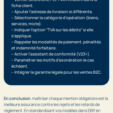
fiche client.
– Ajouter l’
adresse de livraison
si différente.
– Sélectionner la
catégorie d’opération
(biens,
services, mixte).
– Indiquer l’option “
TVA sur les débits
” si elle
s’applique.
– Rappeler les
modalités de paiement, pénalités
et indemnité forfaitaire
.
– Activer l’
assistant de conformité
(V23+).
– Paramétrer les
motifs d’exonération
le cas
échéant.
– Intégrer la
garantie légale
pour les ventes B2C.
En conclusion
, maîtriser chaque mention obligatoire est la
meilleure assurance contre les rejets et les retards de
règlement. En standardisant vos modèles dans EBP, en