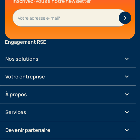
Inscrivez-vous à notre newsletter
Engagement RSE
keyboard_arrow_down
Nos solutions
keyboard_arrow_down
Votre entreprise
keyboard_arrow_down
À propos
keyboard_arrow_down
Services
keyboard_arrow_down
Devenir partenaire