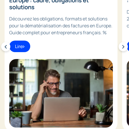
Europe : cadre, obligations et
solutions
D
Découvrez les obligations, formats et solutions
2
pour la dématérialisation des factures en Europe.
c
Guide complet pour entrepreneurs français. %
Lire