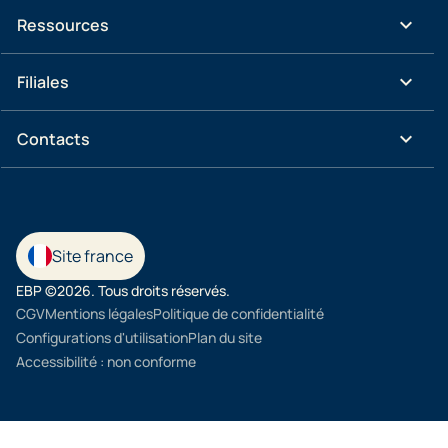
keyboard_arrow_down
Ressources
keyboard_arrow_down
Filiales
keyboard_arrow_down
Contacts
Site france
EBP ©2026. Tous droits réservés.
CGV
Mentions légales
Politique de confidentialité
Configurations d'utilisation
Plan du site
Accessibilité : non conforme