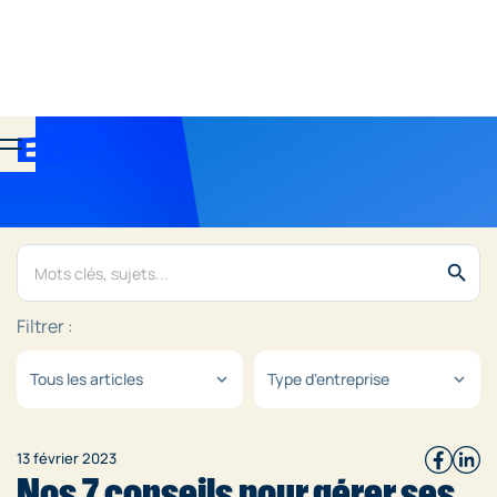
search
Filtrer :
Tous les articles
Type d'entreprise
expand_more
expand_more
13 février 2023
Nos 7 conseils pour gérer ses