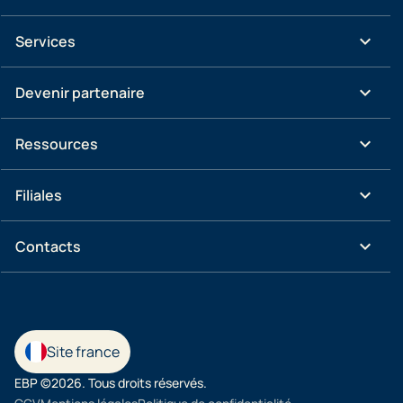
keyboard_arrow_down
Services
keyboard_arrow_down
Devenir partenaire
keyboard_arrow_down
Ressources
keyboard_arrow_down
Filiales
keyboard_arrow_down
Contacts
Site france
EBP ©2026. Tous droits réservés.