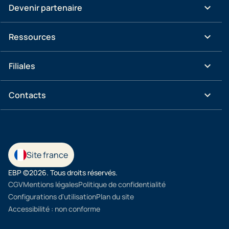
keyboard_arrow_down
Devenir partenaire
keyboard_arrow_down
Ressources
keyboard_arrow_down
Filiales
keyboard_arrow_down
Contacts
Site france
EBP ©2026. Tous droits réservés.
CGV
Mentions légales
Politique de confidentialité
Configurations d'utilisation
Plan du site
Accessibilité : non conforme