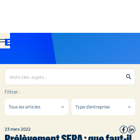
search
Filtrer :
Tous les articles
Type d'entreprise
expand_more
expand_more
23 mars 2022
Prélèvement SEPA : que faut-il