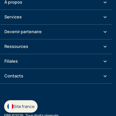
keyboard_arrow_down
À propos
keyboard_arrow_down
Services
keyboard_arrow_down
Devenir partenaire
keyboard_arrow_down
Ressources
keyboard_arrow_down
Filiales
keyboard_arrow_down
Contacts
Site france
EBP ©2026. Tous droits réservés.