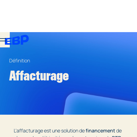
Définition
Affacturage
L'affacturage est une solution de
financement
de